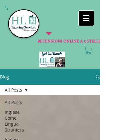
RECENSIONI ONLINE A 5 STELLE
Blog
All Posts
All Posts
Inglese
Come
Lingua
Straniera
Inglese