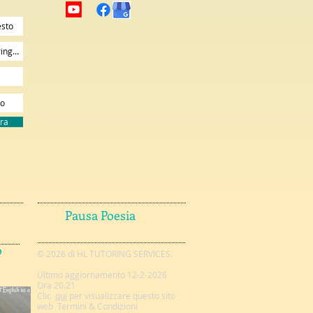
ora
Pausa Poesia
o
© 2026 di HL TUTORING SERVICES.
Ultimo aggiornamento 12-2-2026
Ora 20.21
Clic
qui
per visualizzare questo sito
web
Termini & Condizioni