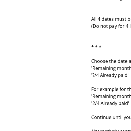
All 4 dates must 
(Do not pay for 4 
* * *
Choose the date an
'Remaining monthl
'?/4 Already paid'
For example for th
'Remaining monthl
'2/4 Already paid'
Continue until you