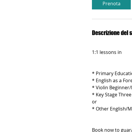
Prenota
Descrizione del s
1:1 lessons in
* Primary Educat
* English as a For
* Violin Beginner/
* Key Stage Three
or
* Other English/M
Book now to guaran