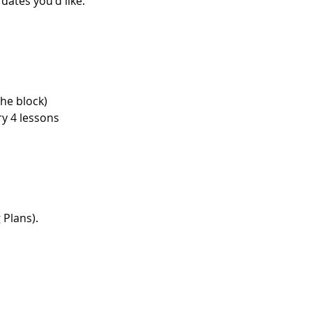
dates you'd like.
the block)
ry 4 lessons
 Plans).