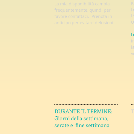
K
La mia disponibilità cambia
L
frequentemente, quindi per
L
favore contattaci. Prenota in
U
anticipo per evitare delusioni.
L
i
l
v
DURANTE IL TERMINE:
Giorni della settimana,
serate e
fine settimana