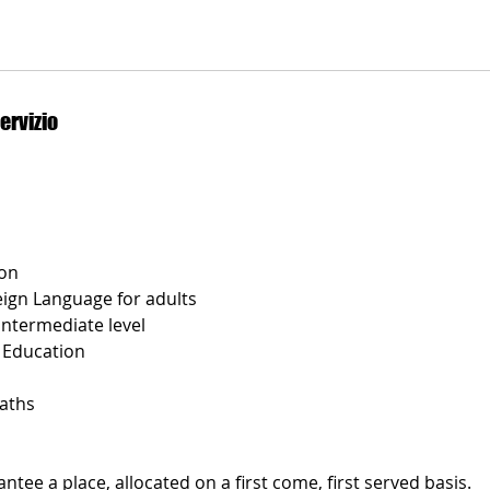
ervizio
ion
eign Language for adults
Intermediate level
 Education
aths
tee a place, allocated on a first come, first served basis.