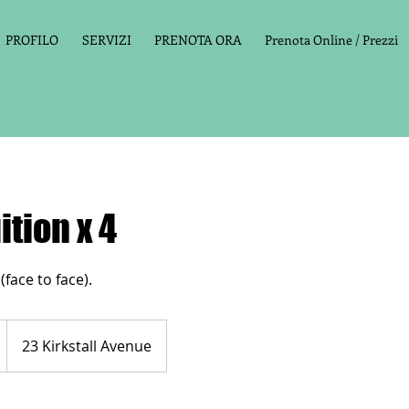
PROFILO
SERVIZI
PRENOTA ORA
Prenota Online / Prezzi
ition x 4
23 Kirkstall Avenue