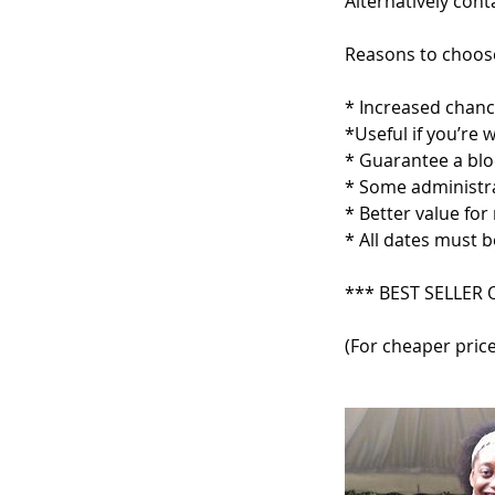
Alternatively cont
Reasons to choose
* Increased chance
*Useful if you’re 
* Guarantee a bloc
* Some administra
* Better value fo
* All dates must 
*** BEST SELLER
(For cheaper price