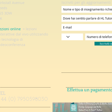
Iscriviti per gli aggiornamenti
irkstall Avenue
eeds
S5 3DW
K
ezioni online
= lezioni
nterattive dal vivo utilizzando
a tecnologia di
Iscriviti 
ideoconferenza
Effettua un pagament
TEL
+44 (0) 7950598030