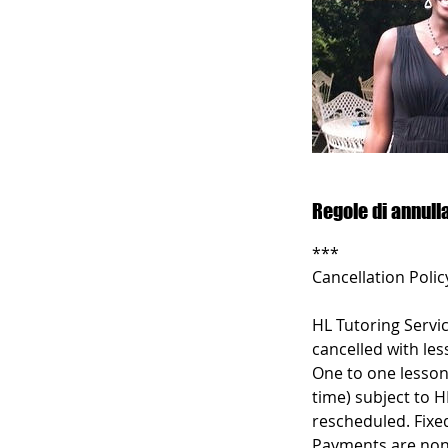
Regole di annul
***
Cancellation Polic
HL Tutoring Servic
cancelled with les
One to one lesson
time) subject to H
rescheduled. Fixe
Payments are non