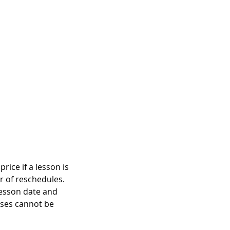
rice if a lesson is
r of reschedules.
lesson date and
asses cannot be