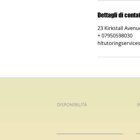
Dettagli di conta
23 Kirkstall Aven
+ 07950598030
hltutoringservic
DISPONIBILITÀ
I