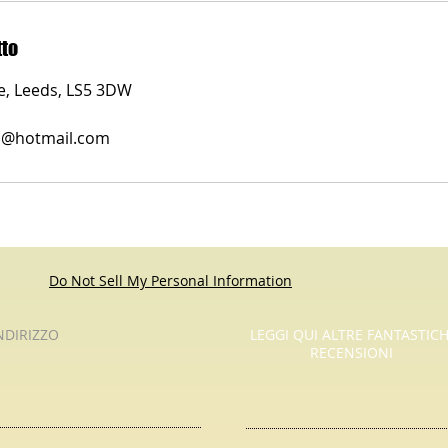
tto
ue, Leeds, LS5 3DW
es@hotmail.com
Do Not Sell My Personal Information
NDIRIZZO
LEGGI QUI ALTRE FANTASTIC
RECENSIONI