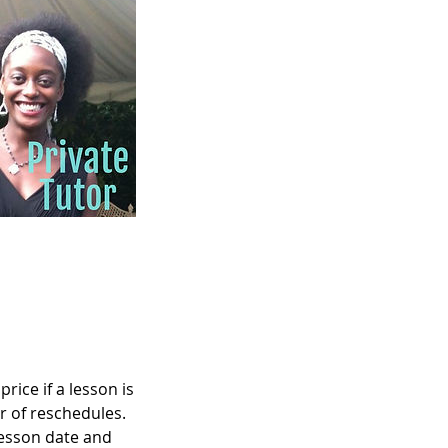
rice if a lesson is
r of reschedules.
lesson date and