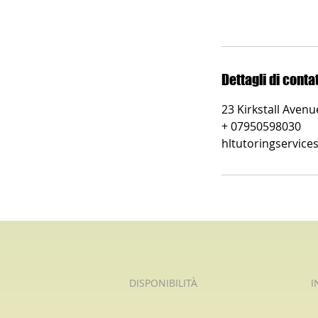
Dettagli di conta
23 Kirkstall Aven
+ 07950598030
hltutoringservic
DISPONIBILITÀ
I