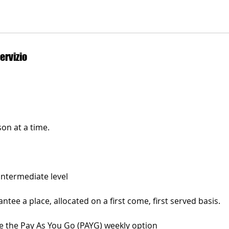
ervizio
on at a time.
Intermediate level
tee a place, allocated on a first come, first served basis.
 the Pay As You Go (PAYG) weekly option