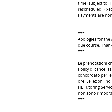
time) subject to H
rescheduled. Fixe
Payments are non
***
Apologies for the 
due course. Thank
***
Le prenotazioni ch
Policy di cancellaz
concordato per le 
ore. Le lezioni in
HL Tutoring Servic
non sono rimborsa
***