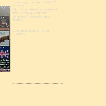
Ultimo aggiornamento 12-2-2026
Ora 20.21
Clic
qui
per visualizzare questo sito
web
Termini & Condizioni
compresa l'informativa sulla
privacy.
Linee guida del governo per il
COVID-19