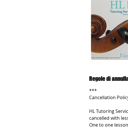
Regole di annul
***
Cancellation Polic
HL Tutoring Servic
cancelled with les
One to one lesson