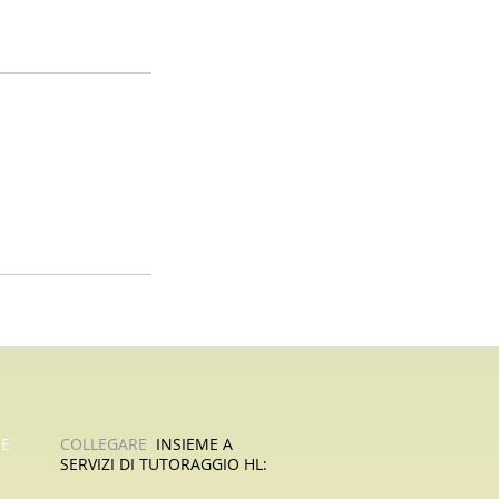
HE
COLLEGARE
​
INSIEME A
SERVIZI DI TUTORAGGIO HL: