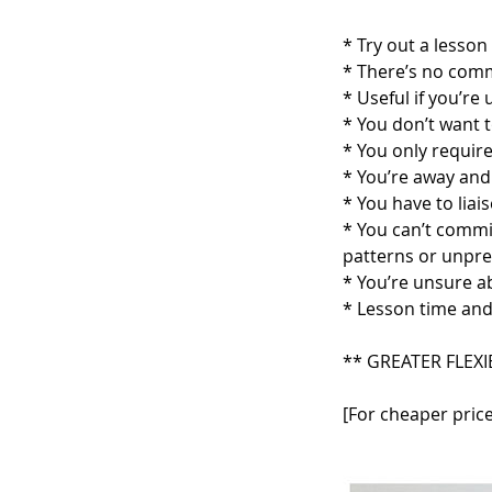
* Try out a lesson 
* There’s no com
* Useful if you’re
* You don’t want t
* You only require
* You’re away and 
* You have to lia
* You can’t commi
patterns or unpr
* You’re unsure a
* Lesson time and
** GREATER FLEXI
[For cheaper price