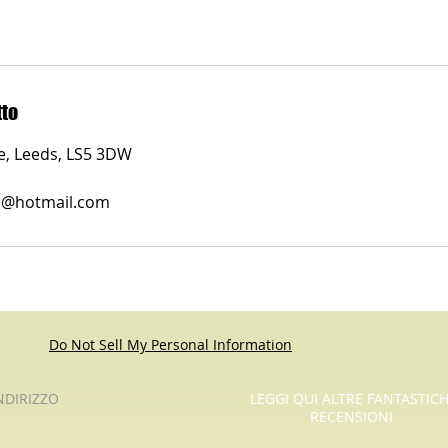
tto
ue, Leeds, LS5 3DW
es@hotmail.com
Do Not Sell My Personal Information
NDIRIZZO
LEGGI QUI ALTRE FANTASTIC
RECENSIONI