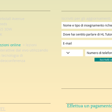
Iscriviti per gli aggiornamenti
irkstall Avenue
eeds
S5 3DW
K
ezioni online
= lezioni
nterattive dal vivo utilizzando
a tecnologia di
Iscriviti 
ideoconferenza
Effettua un pagament
TEL