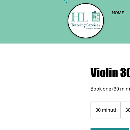
HOME
Violin 30
30
sterlin
30 minuti
3
30
britan
0
m