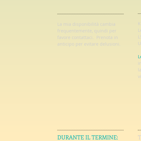
K
La mia disponibilità cambia
L
frequentemente, quindi per
L
favore contattaci. Prenota in
U
anticipo per evitare delusioni.
L
i
l
v
DURANTE IL TERMINE: