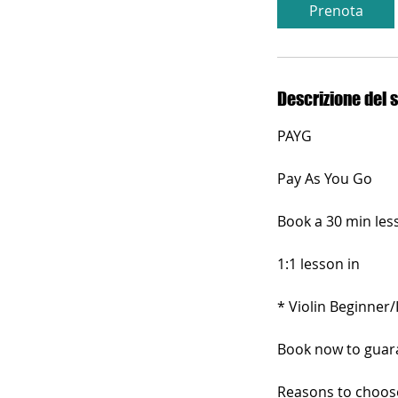
i
Prenota
n
u
t
i
Descrizione del s
PAYG
Pay As You Go
Book a 30 min less
1:1 lesson in
* Violin Beginner/
Book now to guaran
Reasons to choose