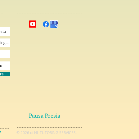
ora
Pausa Poesia
o
© 2026 di HL TUTORING SERVICES.